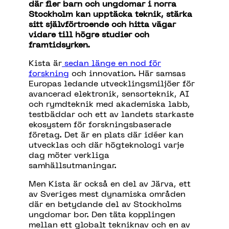
där
fler
barn och
ungdomar
i
norra
Stockholm
kan
upptäcka
teknik
,
stärka
sitt
självförtroende
och
hitta
vägar
vidare
till
högre
studier och
framtidsyrken
.
Kista
är
sedan
länge
en
nod för
forskning
och innovation.
Här
samsas
Europas
ledande
utvecklingsmiljöer
för
avancerad
elektronik
,
sensorteknik
, AI
och
rymdteknik
med
akademiska
labb
,
testbäddar
och
ett
av
landets
starkaste
ekosystem
för
forskningsbaserade
företag
. Det
är
en
plats
där
idéer
kan
utvecklas
och
där
högteknologi
varje
dag
möter
verkliga
samhällsutmaningar
.
Men Kista är också en del av Järva, ett
av Sveriges mest dynamiska områden
där en betydande del av Stockholms
ungdomar bor. Den täta kopplingen
mellan ett globalt tekniknav och en av