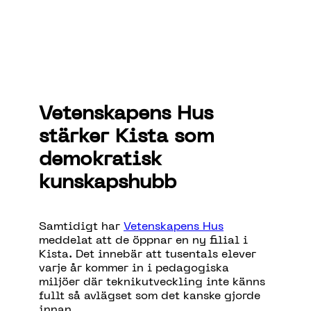
Vetenskapens
Hus
stärker
Kista
som
demokratisk
kunskapshubb
Samtidigt
har
Vetenskapens
Hus
meddelat
att
de
öppnar
en
ny
filial
i
Kista. Det
innebär
att
tusentals
elever
varje
år
kommer
in
i
pedagogiska
miljöer
där
teknikutveckling
inte
känns
fullt
så
avlägset
som
det
kanske
gjorde
innan
.