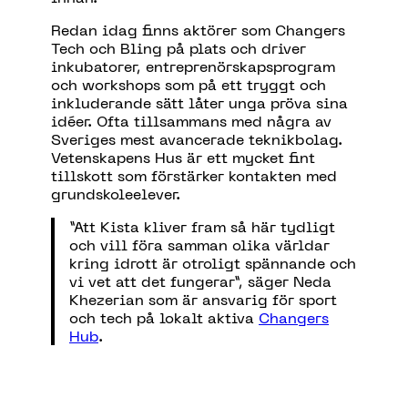
Redan idag finns aktörer som Changers
Tech och Bling på plats och driver
inkubatorer, entreprenörskapsprogram
och workshops som på ett tryggt och
inkluderande sätt låter unga pröva sina
idéer. Ofta tillsammans med några av
Sveriges mest avancerade teknikbolag.
Vetenskapens Hus är ett mycket fint
tillskott som förstärker kontakten med
grundskoleelever.
”Att
Kista
kliver
fram
så
här
tydligt
och
vill
föra
samman
olika
världar
kring
idrott
är
otroligt
spännande
och
vi vet
att
det
fungerar
”,
säger
Neda
Khezerian
som
är
a
nsvarig
för sport
och
tech
på
lokalt
aktiva
Changers
Hub
.