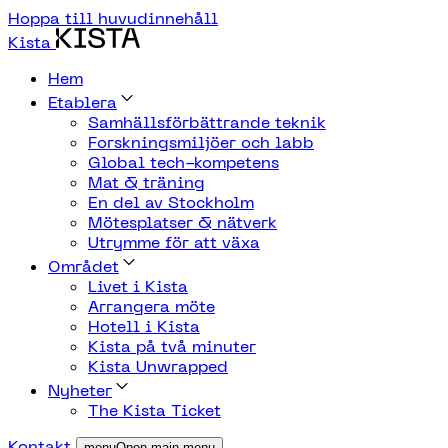
Hoppa till huvudinnehåll
Kista
Hem
Etablera
Samhällsförbättrande teknik
Forskningsmiljöer och labb
Global tech-kompetens
Mat & träning
En del av Stockholm
Mötesplatser & nätverk
Utrymme för att växa
Området
Livet i Kista
Arrangera möte
Hotell i Kista
Kista på två minuter
Kista Unwrapped
Nyheter
The Kista Ticket
Kontakt
menuOpen main menu