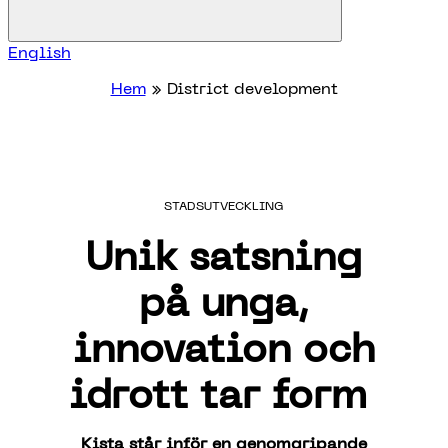
English
Hem
»
District development
STADSUTVECKLING
Unik
satsning
på
unga
,
innovation och
idrott
tar form
Kista
står
inför
en
genomgripande