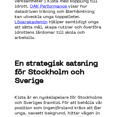
verksamheter
i
Kista med
koppling
till
idrott
.
OAK Performance
visar
hur
datadriven
träning
och
återhämtning
kan
utveckla
unga
toppatleter
.
Löparakademin
hjälper
samtidigt
unga
att
sätta
mål
,
skapa
rutiner
och
överföra
idrottens
lärdomar
till
skola
och
arbetsliv
.
En
strategisk
satsning
för Stockholm och
Sverige
Kista är en nyckelspelare för Stockholms
och Sveriges framtid. För att behålla vår
position som ingenjörsland krävs att fler
unga, oavsett bakgrund, hittar vägen in