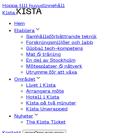
Hoppa till huvudinnehåll
Kista
Hem
Etablera
Samhällsförbättrande teknik
Forskningsmiljöer och labb
Global tech-kompetens
Mat & träning
En del av Stockholm
Mötesplatser & nätverk
Utrymme för att växa
Området
Livet i Kista
Arrangera möte
Hotell i Kista
Kista på två minuter
Kista Unwrapped
Nyheter
The Kista Ticket
Kontakt
menuOpen main menu