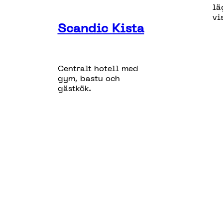
lä
vi
Scandic Kista
Centralt hotell med
gym, bastu och
gästkök.