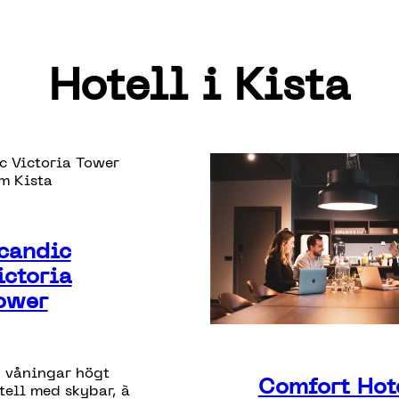
Hotell i Kista
candic
ictoria
ower
 våningar högt
Comfort Hot
tell med skybar, à