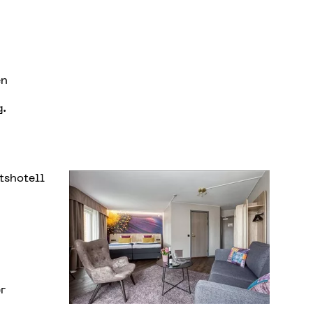
en
.
r