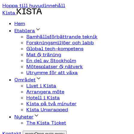
Hoppa till huvudinnehåll
Kista
Hem
Etablera
Samhällsförbättrande teknik
Forskningsmiljöer och labb
Global tech-kompetens
Mat & träning
En del av Stockholm
Mötesplatser & nätverk
Utrymme för att växa
Området
Livet i Kista
Arrangera möte
Hotell i Kista
Kista på två minuter
Kista Unwrapped
Nyheter
The Kista Ticket
Kontakt
menuOpen main menu