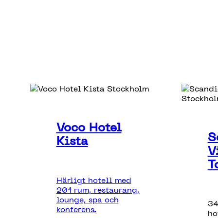
Voco Hotel
S
Kista
V
T
Härligt hotell med
201 rum, restaurang,
lounge, spa och
34
konferens.
ho