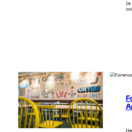
la
oc
F
A
He