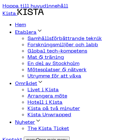
Hoppa till huvudinnehåll
Kista
Hem
Etablera
Samhällsförbättrande teknik
Forskningsmiljöer och labb
Global tech-kompetens
Mat & träning
En del av Stockholm
Mötesplatser & nätverk
Utrymme för att växa
Området
Livet i Kista
Arrangera möte
Hotell i Kista
Kista på två minuter
Kista Unwrapped
Nyheter
The Kista Ticket
Kontakt
menuOpen main menu