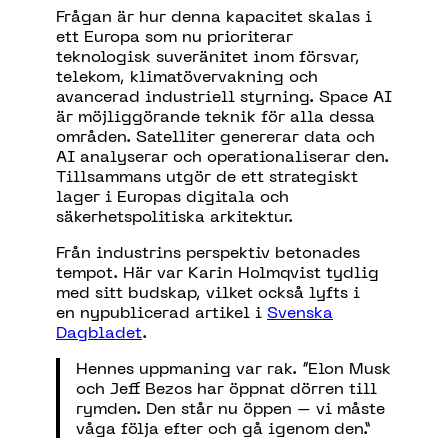
Frågan är hur denna kapacitet skalas i
ett Europa som nu prioriterar
teknologisk suveränitet inom försvar,
telekom, klimatövervakning och
avancerad industriell styrning. Space AI
är möjliggörande teknik för alla dessa
områden. Satelliter genererar data och
AI analyserar och operationaliserar den.
Tillsammans utgör de ett strategiskt
lager i Europas digitala och
säkerhetspolitiska arkitektur.
Fr
å
n industrins perspektiv betonades
tempot. H
ä
r var Karin Holmqvist tydlig
med sitt budskap, vilket ocks
å
lyfts i
en
nypublicerad
artikel i
Svenska
Dagbladet
.
Hennes uppmaning var rak. “Elon Musk
och Jeff Bezos har öppnat dörren till
rymden. Den står nu öppen – vi måste
våga följa efter och gå igenom den.”