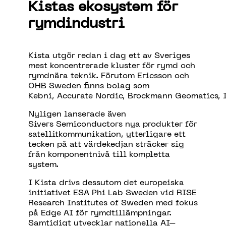
Kistas ekosystem för
rymdindustri
Kista utgör redan i dag ett av Sveriges
mest koncentrerade kluster för rymd och
rymdnära teknik. Förutom Ericsson och
OHB Sweden finns bolag som
Kebni, Accurate Nordic, Brockmann Geomatics,
Nyligen lanserade
ä
ven
Sivers
Semiconductors
nya produkter f
ö
r
satellitkommunikation, ytterligare ett
tecken p
å
att v
ä
rdekedjan str
ä
cker sig
fr
å
n komponentniv
å
till kompletta
system.
I Kista drivs dessutom det europeiska
initiativet ESA
Phi
Lab Sweden vid RISE
Research
Institutes
of
Sweden med fokus
p
å
Edge AI f
ö
r
rymdtill
ä
mpningar
.
Samtidigt utvecklar nationella AI
–