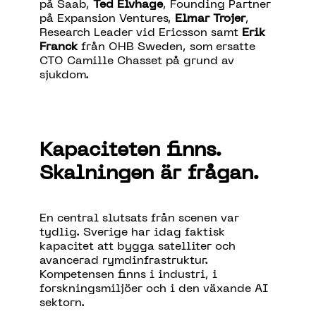
p
å
Saab,
Ted
Elvhage
, Founding Partner
p
å
Expansion Ventures,
Elmar Trojer
,
Research Leader vid Ericsson
samt
Erik
Franck
fr
å
n OHB Sweden, som ersatte
CTO Camille
Chasset
p
å
grund av
sjukdom.
Kapaciteten finns.
Skalningen är frågan.
En central slutsats från scenen var
tydlig. Sverige har idag faktisk
kapacitet att bygga satelliter och
avancerad rymdinfrastruktur.
Kompetensen finns i industri, i
forskningsmiljöer och i den växande AI
sektorn.