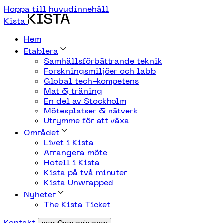
Hoppa till huvudinnehåll
Kista
Hem
Etablera
Samhällsförbättrande teknik
Forskningsmiljöer och labb
Global tech-kompetens
Mat & träning
En del av Stockholm
Mötesplatser & nätverk
Utrymme för att växa
Området
Livet i Kista
Arrangera möte
Hotell i Kista
Kista på två minuter
Kista Unwrapped
Nyheter
The Kista Ticket
Kontakt
menuOpen main menu