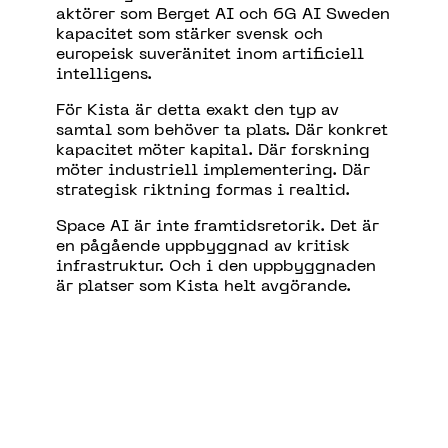
akt
ö
rer som Berget AI och 6G AI Sweden
kapacitet som st
ä
rker svensk och
europeisk suver
ä
nitet inom artificiell
intelligens.
För Kista är detta exakt den typ av
samtal som behöver ta plats. Där konkret
kapacitet möter kapital. Där forskning
möter industriell implementering. Där
strategisk riktning formas i realtid.
Space AI är inte framtidsretorik. Det är
en pågående uppbyggnad av kritisk
infrastruktur. Och i den uppbyggnaden
är platser som Kista helt avgörande.