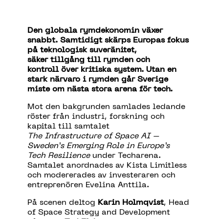
Den globala rymdekonomin v
ä
xer
snabbt. Samtidigt sk
ä
rps Europas fokus
p
å
teknologisk suver
ä
nitet,
s
ä
ker
tillg
å
ng
till rymden och
kontroll
ö
ver kritiska system.
Utan en
stark n
ä
rvaro i rymden g
å
r Sverige
miste om n
ä
sta stora arena f
ö
r
tech
.
Mot den bakgrunden samlade
s ledande
r
ö
ster fr
å
n industri, forskning och
kapital till samtalet
The
Infrastructure
of
Space AI –
Sweden
’
s
Emerging
Role
in Europe
’
s
Tech
Resilience
under Techarena.
Samtalet anordnades av Kista Limitless
och modererades av investe
raren och
entreprenören
Evelina Anttila.
P
å
scenen
deltog
Karin Holmqvist
, Head
of Space Strategy and Development